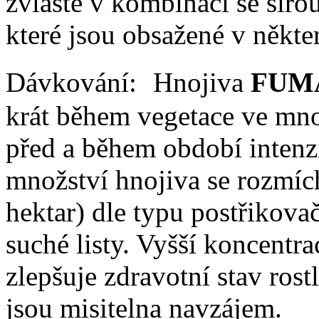
zvláště v kombinaci se síro
které jsou obsažené v někt
Dávkování: Hnojiva
FUM
krát během vegetace ve mno
před a během období intenz
množství hnojiva se rozmíc
hektar) dle typu postřikovač
suché listy. Vyšší koncentra
zlepšuje zdravotní stav ros
jsou misitelna navzájem.