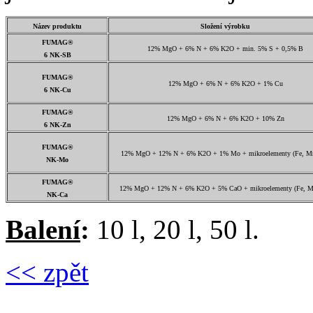
Název produktu
Složení výrobku
FUMAG®
12% MgO + 6% N + 6% K2O + min. 5% S + 0,5% B
6 NK-SB
FUMAG®
12% MgO + 6% N + 6% K2O + 1% Cu
6 NK-Cu
FUMAG®
12% MgO + 6% N + 6% K2O + 10% Zn
6 NK-Zn
FUMAG®
12% MgO + 12% N + 6% K2O + 1% Mo + mikroelementy (Fe, Mn
NK-Mo
FUMAG®
12% MgO + 12% N + 6% K2O + 5% CaO + mikroelementy (Fe, M
NK-Ca
Balení
:
10 l, 20 l, 50 l.
<< zpět