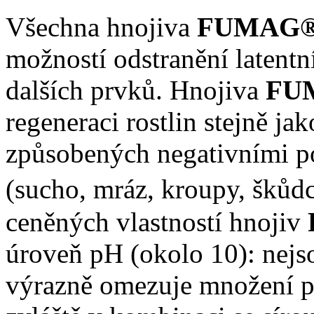
Všechna hnojiva
FUMAG
možností odstranění latentn
dalších prvků. Hnojiva
FU
regeneraci rostlin stejně ja
způsobených negativními p
(sucho, mráz, kroupy, škůdc
ceněných vlastností hnojiv
úroveň pH (okolo 10): nejso
výrazně omezuje množení 